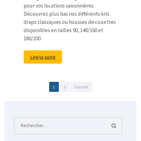
pour vos locations saisonnières.
Découvrez plus bas nos différents kits
draps classiques ou housses de couettes
disponibles en tailles 90, 140/160 et
180/200.
Lire la suite
Pagination
Page
Page
1
2
Suivant
des
publications
Rechercher :